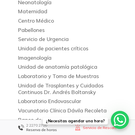
Neonatología
Maternidad
Centro Médico
Pabellones
Servicio de Urgencia
Unidad de pacientes críticos
Imagenología
Unidad de anatomía patológica
Laboratorio y Toma de Muestras
Unidad de Trasplantes y Cuidados
Continuos Dr. Andrés Boltansky
Laboratorio Endovascular
Vacunatorio Clínica Dávila Recoleta
Banco de Sangre
¿Necesitas agendar una hora?
2 2270 2700
Servicio de Rescate
Seguros y convenios
Reserva de horas