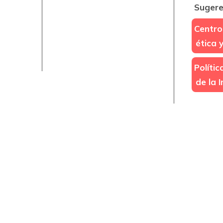
Sugere
Centro
ética 
Políti
de la 