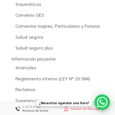
traumáticos
Convenio GES
Convenios Isapres, Particulares y Fonasa
Salud segura
Salud segura plus
Información paciente
Aranceles
Reglamento interno (LEY N° 20.584)
Reclamos
Sugerencias
¿Necesitas agendar una hora?
2 2270 2700
Servicio de Rescate
Reserva de horas
20 soluciones integrales