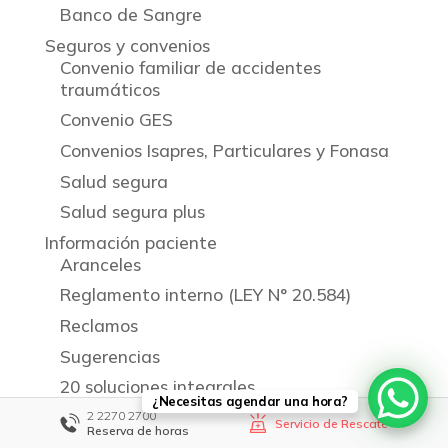
Banco de Sangre
Seguros y convenios
Convenio familiar de accidentes
traumáticos
Convenio GES
Convenios Isapres, Particulares y Fonasa
Salud segura
Salud segura plus
Información paciente
Aranceles
Reglamento interno (LEY N° 20.584)
Reclamos
Sugerencias
20 soluciones integrales
¿Necesitas agendar una hora?
Ley de Urgencia
2 2270 2700
Servicio de Rescate
Reserva de horas