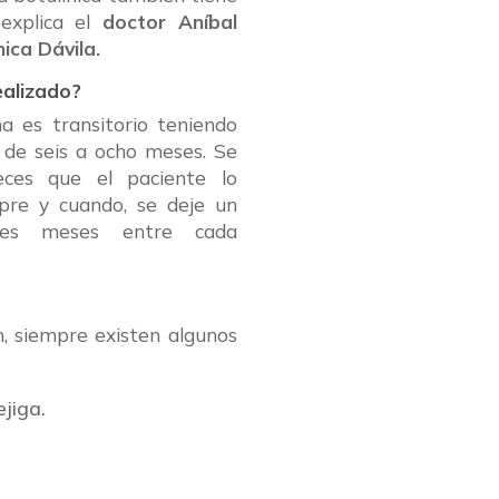
 explica el
doctor Aníbal
nica Dávila.
ealizado?
na es transitorio teniendo
 de seis a ocho meses. Se
eces que el paciente lo
mpre y cuando, se deje un
res meses entre cada
, siempre existen algunos
ejiga.