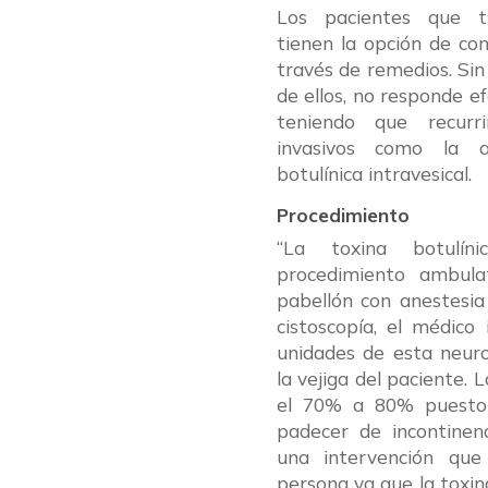
Los pacientes que ti
tienen la opción de co
través de remedios. Si
de ellos, no responde 
teniendo que recurr
invasivos como la a
botulínica intravesical.
Procedimiento
“La toxina botulíni
procedimiento ambula
pabellón con anestesia
cistoscopía, el médico
unidades de esta neur
la vejiga del paciente. 
el 70% a 80% puesto 
padecer de incontinenc
una intervención que
persona ya que la toxin