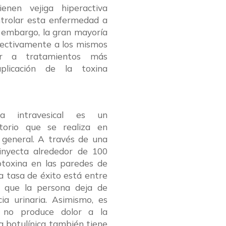
enen vejiga hiperactiva
ntrolar esta enfermedad a
n embargo, la gran mayoría
efectivamente a los mismos
ir a tratamientos más
plicación de la toxina
ca intravesical es un
torio que se realiza en
 general. A través de una
 inyecta alrededor de 100
otoxina en las paredes de
La tasa de éxito está entre
que la persona deja de
ia urinaria. Asimismo, es
 no produce dolor a la
a botulínica también tiene