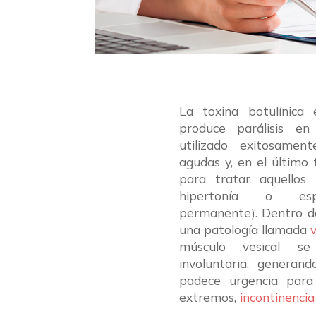
La toxina botulínica
produce parálisis en
utilizado exitosamen
agudas y, en el último
para tratar aquellos
hipertonía o espas
permanente). Dentro de
una patología llamada
músculo vesical s
involuntaria, generan
padece urgencia para
extremos,
incontinencia 