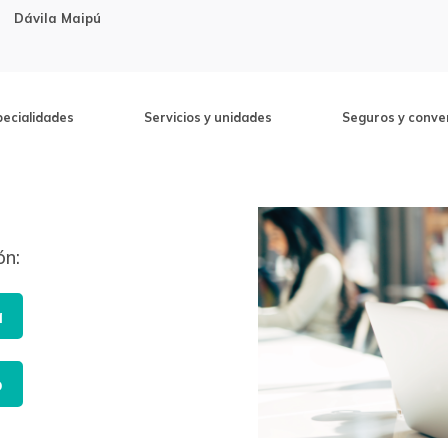
Dávila Maipú
pecialidades
Servicios y unidades
Seguros y conve
ón:
a
o