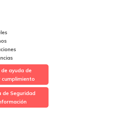
les
mos
aciones
ncias
 de ayuda de
y cumplimiento
ca de Seguridad
Información