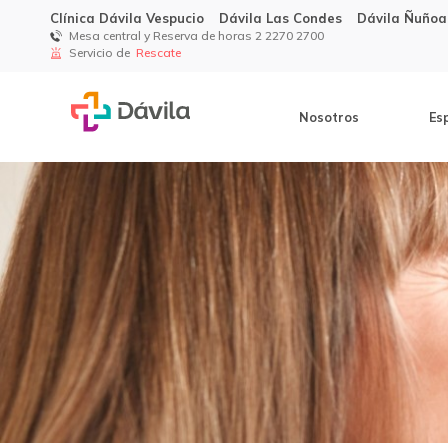
Clínica Dávila Vespucio
Dávila Las Condes
Dávila Ñuñoa
Mesa central y Reserva de horas 2 2270 2700
Servicio de
Rescate
Nosotros
Es