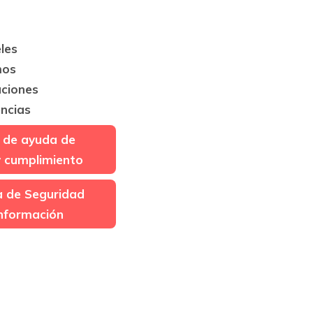
les
mos
aciones
ncias
 de ayuda de
y cumplimiento
ca de Seguridad
Información