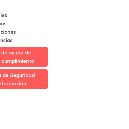
les
mos
aciones
ncias
 de ayuda de
y cumplimiento
ca de Seguridad
Información