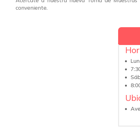
Acércate a nuestra nueva Toma de Muestras e
conveniente.
Hor
Lun
7:3
Sá
8:0
Ubi
Ave