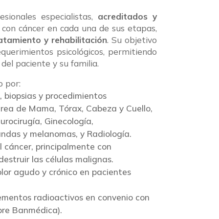
sionales especialistas,
acreditados y
 con cáncer en cada una de sus etapas,
atamiento y rehabilitación
. Su objetivo
requerimientos psicológicos, permitiendo
del paciente y su familia.
o por:
, biopsias y procedimientos
área de Mama, Tórax, Cabeza y Cuello,
urocirugía, Ginecología,
landas y melanomas, y Radiología.
 cáncer, principalmente con
struir las células malignas.
or agudo y crónico en pacientes
ementos radioactivos en convenio con
apre Banmédica).