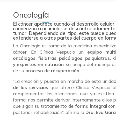
ía
Oncolog
El cáncer aparece cuando el desarrollo celular 
comienzan a acumularse descontroladamente e
tumor. Dependiendo del tipo, este puede qued
extenderse a otras partes del cuerpo en form
La Oncología es rama de la medicina especializa
cáncer. En Clínica Vespucio un
equipo multid
oncólogos, fisiatras, psicólogos, psiquiatras, 
y expertos en nutrición
, se ocupa del manejo de
de su
proceso de recuperación
.
“La creación y puesta en marcha de esta unidad
de los servicios
que ofrece Clínica Vespucio a
complementar las atenciones que ya existían
forma, nos permite derivar internamente a los p
que sigan su tratamiento de
forma integral
con 
posterior rehabilitación”, afirma la
Dra. Eva Garc