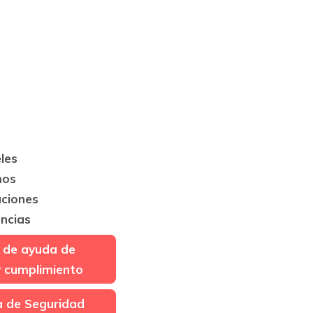
les
mos
aciones
ncias
 de ayuda de
y cumplimiento
ca de Seguridad