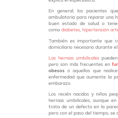
En general, los pacientes q
ambulatoria para reparar una h
buen estado de salud o tene
como
diabetes
,
hipertensión arte
También es importante que cu
domiciliario necesario durante e
Las hernias umbilicales
pueden o
pero son más frecuentes en
fu
obesos
o aquellos que realicen
enfermedad que aumente la pre
embarazo.
Los recién nacidos y niños p
hernias umbilicales, aunque en
trata de un defecto en la pare
pero con el paso del tiempo, se c