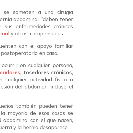
ue se someten a una cirugía
ernia abdominal, “deben tener
r sus enfermedades crónicas
rial
y otras, compensadas”.
enten con el apoyo familiar
l postoperatorio en casa.
currir en cualquier persona,
madores
, tosedores crónicos,
 cualquier actividad física o
sión del abdomen, incluso el
equeños también pueden tener
 la mayoría de esos casos se
d abdominal con el que nacen,
ierra y la hernia desaparece.