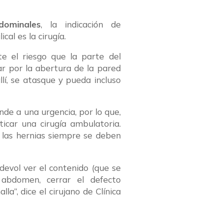
dominales
, la indicación de
cal es la cirugía.
ste el riesgo que la parte del
ar por la abertura de la pared
í, se atasque y pueda incluso
nde a una urgencia, por lo que,
icar una cirugía ambulatoria.
 las hernias siempre se deben
 devol ver el contenido (que se
l abdomen, cerrar el defecto
la”, dice el cirujano de Clínica